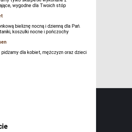
ające, wygodne dla Twoich stóp
et
nkową bieliznę nocną i dzienną dla Pań.
staniki, koszulki nocne i pończochy
sen
pidżamy dla kobiet, mężczyzn oraz dzieci
cie