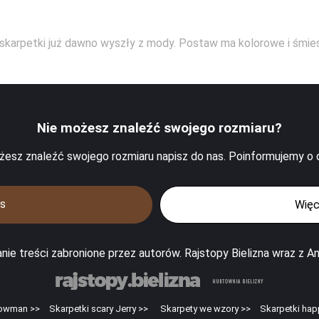
 skarpetki już dawno wyszły z mody. Postaw ma kolorowe i śmie
Nie możesz znaleźć swojego rozmiaru?
ożesz znaleźć swojego rozmiaru napisz do nas. Poinformujemy o
as
Więc
ie treści zabronione przez autorów. Rajstopy Bielizna wraz z 
nowman >>
Skarpetki scary Jerry >>
Skarpety we wzory >>
Skarpetki hap