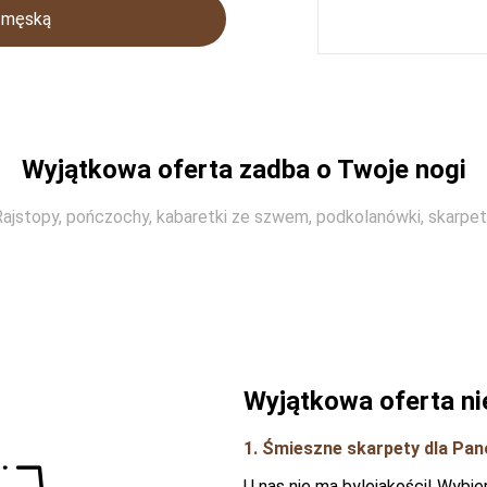
ę męską
Wyjątkowa oferta zadba o Twoje nogi
ajstopy, pończochy, kabaretki ze szwem, podkolanówki, skarpe
Wyjątkowa oferta nie
1. Śmieszne skarpety dla Pan
U nas nie ma bylejakości! Wybi