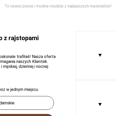
To nowoczesne i modne modele z najlepszych materiałów!
p z rajstopami
skonale trafiłaś! Nasza oferta
wymagania naszych Klientek.
i męskiej, dziennej i nocnej
ziesz w jednym miejscu
 damskie