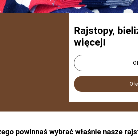
Rajstopy, bieli
więcej!
Of
Ofe
zego powinnaś wybrać właśnie nasze rajs