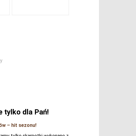
ty
 tylko dla Pań!
ów – hit sezonu!
eramy tylko skarpetki wykonane z