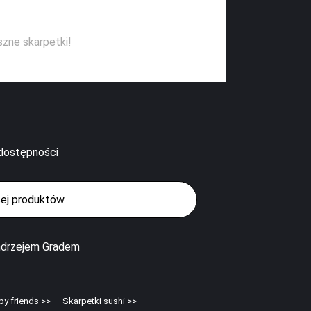
szne skarpetki!
 dostępności
ej produktów
Andrzejem Gradem
py friends >>
Skarpetki sushi >>