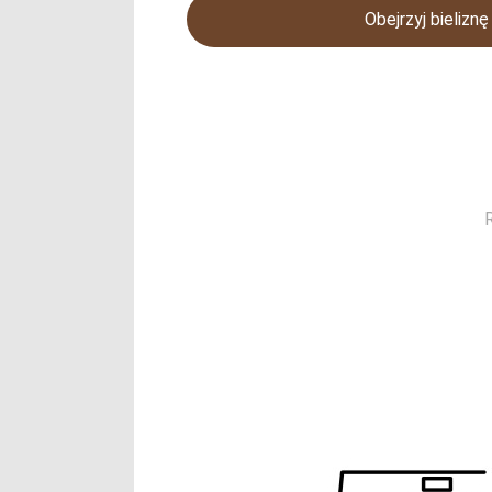
Obejrzyj bielizn
R