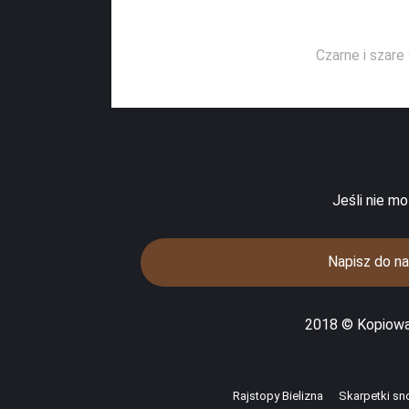
Czarne i szare
Jeśli nie m
Napisz do n
2018 © Kopiowan
Rajstopy Bielizna
Skarpetki s